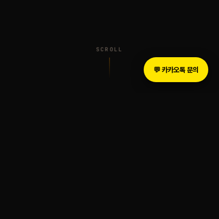
SCROLL
💬 카카오톡 문의
INTRODUCTION
The Legacy of Sound