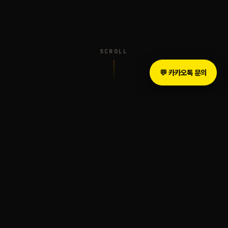
SCROLL
💬 카카오톡 문의
INTRODUCTION
The Legacy of Sound