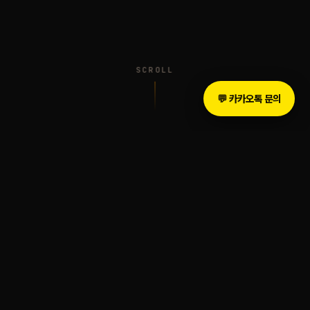
SCROLL
💬 카카오톡 문의
INTRODUCTION
The Legacy of Sound