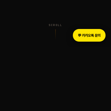
SCROLL
💬 카카오톡 문의
INTRODUCTION
The Legacy of Sound