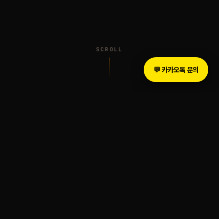
SCROLL
💬 카카오톡 문의
INTRODUCTION
The Legacy of Sound