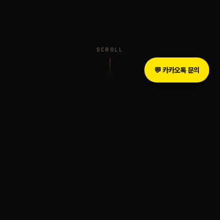
SCROLL
💬 카카오톡 문의
INTRODUCTION
The Legacy of Sound