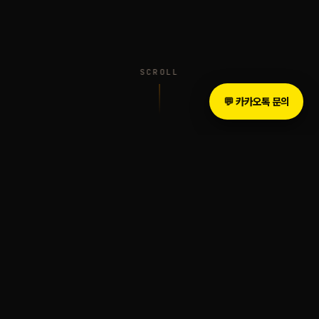
SCROLL
💬 카카오톡 문의
INTRODUCTION
The Legacy of Sound