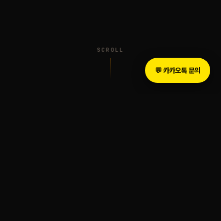
SCROLL
💬 카카오톡 문의
INTRODUCTION
The Legacy of Sound