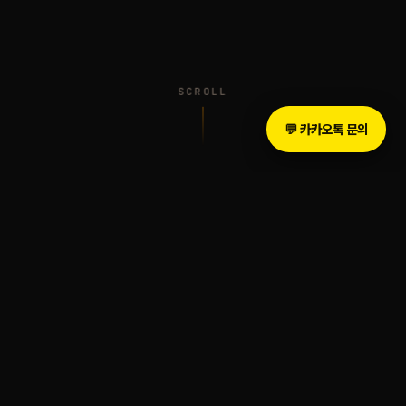
SCROLL
💬 카카오톡 문의
INTRODUCTION
The Legacy of Sound