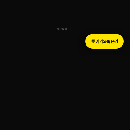
SCROLL
💬 카카오톡 문의
INTRODUCTION
The Legacy of Sound