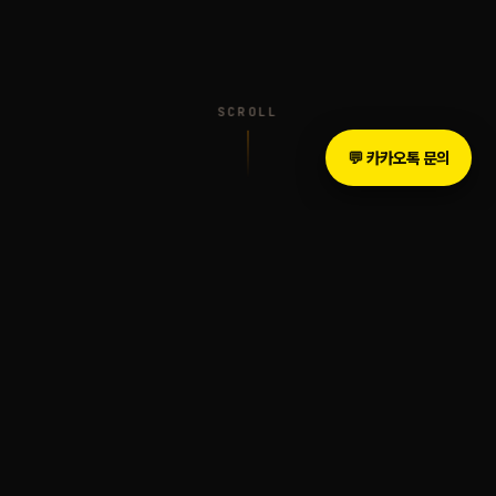
SCROLL
💬 카카오톡 문의
INTRODUCTION
The Legacy of Sound