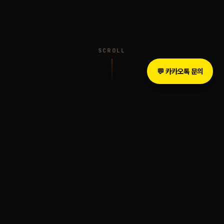
SCROLL
💬 카카오톡 문의
INTRODUCTION
The Legacy of Sound